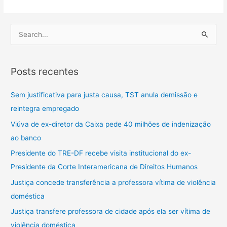
P
e
s
Posts recentes
q
u
Sem justificativa para justa causa, TST anula demissão e
i
reintegra empregado
s
Viúva de ex-diretor da Caixa pede 40 milhões de indenização
a
ao banco
r
Presidente do TRE-DF recebe visita institucional do ex-
p
Presidente da Corte Interamericana de Direitos Humanos
o
Justiça concede transferência a professora vítima de violência
r
doméstica
:
Justiça transfere professora de cidade após ela ser vítima de
violência doméstica