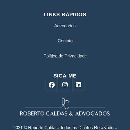
LINKS RÁPIDOS
Advogados
Contato
Política de Privacidade
SIGA-ME
F
I
L
a
n
i
c
s
n
e
t
k
b
a
e
o
g
d
o
r
i
k
a
n
2021 © Roberto Caldas. Todos os Direitos Resevados.