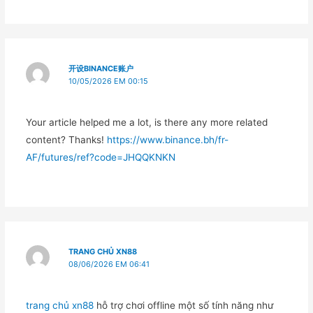
开设BINANCE账户
10/05/2026 EM 00:15
Your article helped me a lot, is there any more related
content? Thanks!
https://www.binance.bh/fr-
AF/futures/ref?code=JHQQKNKN
TRANG CHỦ XN88
08/06/2026 EM 06:41
trang chủ xn88
hỗ trợ chơi offline một số tính năng như