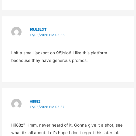
95JLSLOT
17/03/2026 EM 05:36
I hit a small jackpot on 95jlslot! I like this platform
becacuse they have generous promos.
HII88Z
17/03/2026 EM 05:37
Hii88z? Hmm, never heard of it. Gonna give it a shot, see
what it’s all about. Let’s hope I don’t regret this later lol.