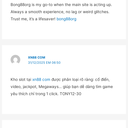
Bong88org is my go-to when the main site is acting up.
Always a smooth experience, no lag or weird glitches.
Trust me, it’s a lifesaver!
bong88org
XN88 COM
31/12/2025 EM 06:50
Kho slot tại
xn88 com
được phân loại rõ ràng: cổ điển,
video, jackpot, Megaways… giúp bạn dễ dàng tìm game
yêu thích chỉ trong 1 click. TONY12-30