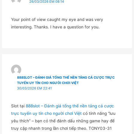
26/03/2026 EM 08:14
Your point of view caught my eye and was very
interesting. Thanks. I have a question for you.
888SLOT – ĐÁNH GIÁ TỔNG THỂ NỀN TẢNG CÁ CƯỢC TRỰC
TUYẾN UY TÍN CHO NGƯỜI CHƠI VIỆT
30/03/2026 EM 22:41
Slot tại
888slot – Đánh giá tổng thể nền tảng cá cược
trực tuyến uy tín cho người chơi Việt
có tính năng “lưu
yêu thích” – bạn có thể đánh dấu những game hay để
truy cập nhanh trong lần chơi tiếp theo. TONY03-31