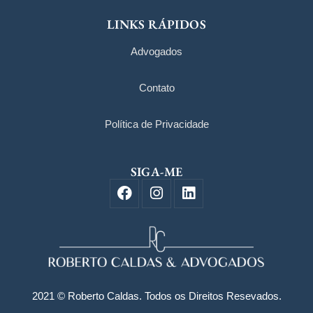
LINKS RÁPIDOS
Advogados
Contato
Política de Privacidade
SIGA-ME
F
I
L
a
n
i
c
s
n
e
t
k
b
a
e
o
g
d
o
r
i
k
a
n
2021 © Roberto Caldas. Todos os Direitos Resevados.