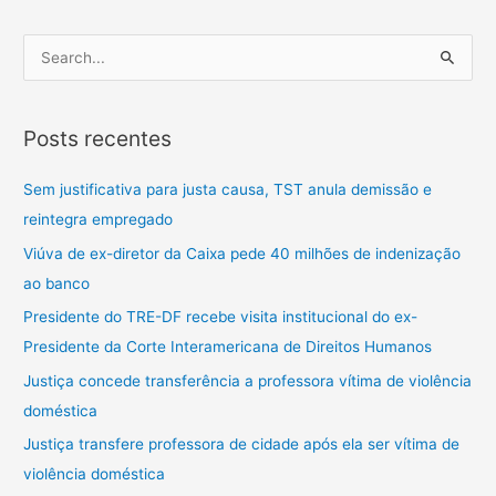
P
e
s
Posts recentes
q
u
Sem justificativa para justa causa, TST anula demissão e
i
reintegra empregado
s
Viúva de ex-diretor da Caixa pede 40 milhões de indenização
a
ao banco
r
Presidente do TRE-DF recebe visita institucional do ex-
p
Presidente da Corte Interamericana de Direitos Humanos
o
Justiça concede transferência a professora vítima de violência
r
doméstica
:
Justiça transfere professora de cidade após ela ser vítima de
violência doméstica